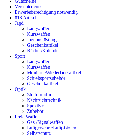
Gutscheine
Verschiedenes
Erwerbsberechtigung notwendig
ü18 Artikel
Jagd
Langwaffen
Kurzwaffen
Jagdausrüstung
Geschenkartikel
Bücher/Kalender
Sport
Langwaffen
Kurzwaffen
Munition/Wiederladerartikel
Schießsportzubehör
Geschenkartikel
Optik
Zielfernrohre
Nachtsichttechnik
Spektive
Zubehör
Freie Waffen
Gas-/Signalwaffen
Luftgewehre/Luftpistolen
Selbstschutz