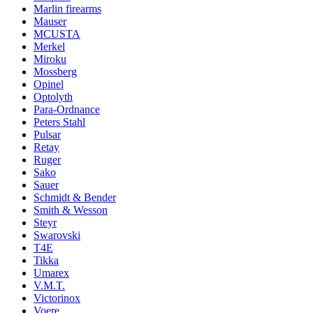
Marlin firearms
Mauser
MCUSTA
Merkel
Miroku
Mossberg
Opinel
Optolyth
Para-Ordnance
Peters Stahl
Pulsar
Retay
Ruger
Sako
Sauer
Schmidt & Bender
Smith & Wesson
Steyr
Swarovski
T4E
Tikka
Umarex
V.M.T.
Victorinox
Voere