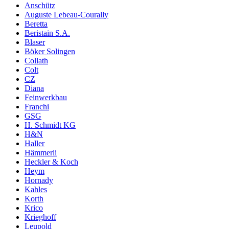
Anschütz
Auguste Lebeau-Courally
Beretta
Beristain S.A.
Blaser
Böker Solingen
Collath
Colt
CZ
Diana
Feinwerkbau
Franchi
GSG
H. Schmidt KG
H&N
Haller
Hämmerli
Heckler & Koch
Heym
Hornady
Kahles
Korth
Krico
Krieghoff
Leupold