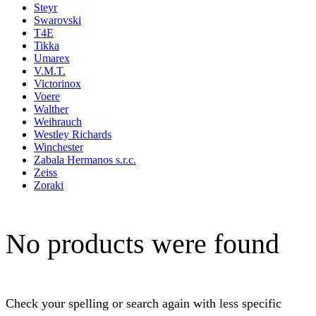
Steyr
Swarovski
T4E
Tikka
Umarex
V.M.T.
Victorinox
Voere
Walther
Weihrauch
Westley Richards
Winchester
Zabala Hermanos s.r.c.
Zeiss
Zoraki
No products were found
Check your spelling or search again with less specific