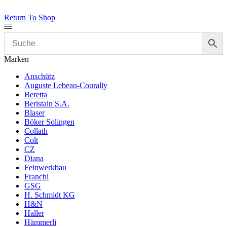
Return To Shop
Marken
Anschütz
Auguste Lebeau-Courally
Beretta
Beristain S.A.
Blaser
Böker Solingen
Collath
Colt
CZ
Diana
Feinwerkbau
Franchi
GSG
H. Schmidt KG
H&N
Haller
Hämmerli