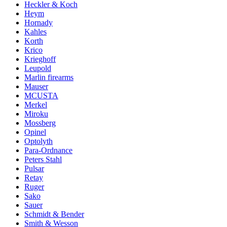
Heckler & Koch
Heym
Hornady
Kahles
Korth
Krico
Krieghoff
Leupold
Marlin firearms
Mauser
MCUSTA
Merkel
Miroku
Mossberg
Opinel
Optolyth
Para-Ordnance
Peters Stahl
Pulsar
Retay
Ruger
Sako
Sauer
Schmidt & Bender
Smith & Wesson