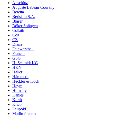
Anschütz
Auguste Lebeau-Courally
Beretta
Beristain S.A.
Blaser
Böker Solingen
Collath
Colt
CZ
Diana
Feinwerkbau
Franchi
GSG
H. Schmidt KG
H&N
Haller
Hämmerli
Heckler & Koch
Heym
Hornady
Kahles
Korth
Krico
Leupold
Marlin firearms