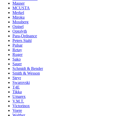
Mauser
MCUSTA
Merkel
Miroku
Mossberg
Opinel
Optolyth
Para-Ordnance
Peters Stahl
Pulsar
Retay
Ruger
Sako
Sauer
Schmidt & Bender
Smith & Wesson
Steyr
Swarovski
T4E
Tikka
Umarex
V.M.T.
Victorinox
Voere
Walther