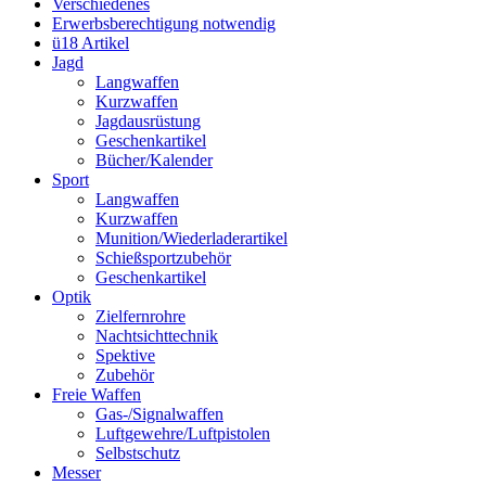
Verschiedenes
Erwerbsberechtigung notwendig
ü18 Artikel
Jagd
Langwaffen
Kurzwaffen
Jagdausrüstung
Geschenkartikel
Bücher/Kalender
Sport
Langwaffen
Kurzwaffen
Munition/Wiederladerartikel
Schießsportzubehör
Geschenkartikel
Optik
Zielfernrohre
Nachtsichttechnik
Spektive
Zubehör
Freie Waffen
Gas-/Signalwaffen
Luftgewehre/Luftpistolen
Selbstschutz
Messer