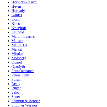
Heckler & Koch
Heym
Hornady
Kahles
Korth
Krico
Krieghoff
Leupold
Marlin firearms
Mauser
MCUSTA
Merkel
Miroku
Mossberg
Opinel
Optolyth
Para-Ordnance
Peters Stahl
Pulsar
Retay
Ruger
Sako
Sauer
Schmidt & Bender
Smith & Wesson