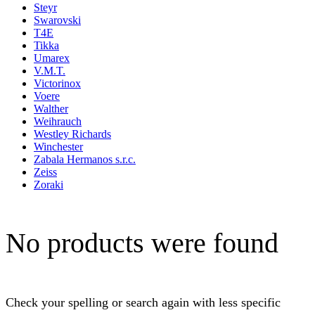
Steyr
Swarovski
T4E
Tikka
Umarex
V.M.T.
Victorinox
Voere
Walther
Weihrauch
Westley Richards
Winchester
Zabala Hermanos s.r.c.
Zeiss
Zoraki
No products were found
Check your spelling or search again with less specific