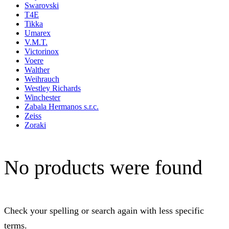
Swarovski
T4E
Tikka
Umarex
V.M.T.
Victorinox
Voere
Walther
Weihrauch
Westley Richards
Winchester
Zabala Hermanos s.r.c.
Zeiss
Zoraki
No products were found
Check your spelling or search again with less specific
terms.