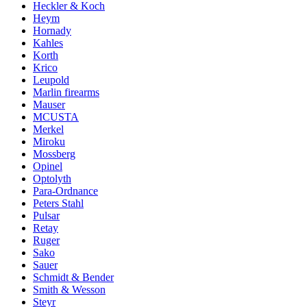
Heckler & Koch
Heym
Hornady
Kahles
Korth
Krico
Leupold
Marlin firearms
Mauser
MCUSTA
Merkel
Miroku
Mossberg
Opinel
Optolyth
Para-Ordnance
Peters Stahl
Pulsar
Retay
Ruger
Sako
Sauer
Schmidt & Bender
Smith & Wesson
Steyr