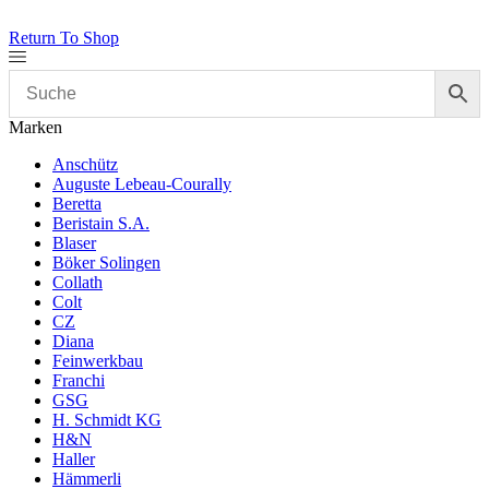
Return To Shop
Marken
Anschütz
Auguste Lebeau-Courally
Beretta
Beristain S.A.
Blaser
Böker Solingen
Collath
Colt
CZ
Diana
Feinwerkbau
Franchi
GSG
H. Schmidt KG
H&N
Haller
Hämmerli