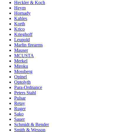
Heckler & Koch
Heym
Hornady
Kahles
Korth
Krico
Krieghoff
Leupold
Marlin firearms
Mauser
MCUSTA
Merkel
Miroku
Mossberg
Opinel
Optolyth
Para-Ordnance
Peters Stahl
Pulsar
Retay
Ruger
Sako
Sauer
Schmidt & Bender
Smith & Wesson