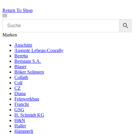
Return To Shop
Marken
Anschütz
Auguste Lebeau-Courally
Beretta
Beristain S.A.
Blaser
Böker Solingen
Collath
Colt
CZ
Diana
Feinwerkbau
Franchi
GSG
H. Schmidt KG
H&N
Haller
Hämmerli