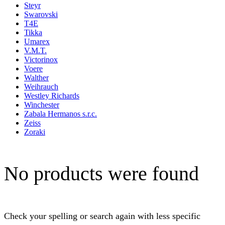
Steyr
Swarovski
T4E
Tikka
Umarex
V.M.T.
Victorinox
Voere
Walther
Weihrauch
Westley Richards
Winchester
Zabala Hermanos s.r.c.
Zeiss
Zoraki
No products were found
Check your spelling or search again with less specific