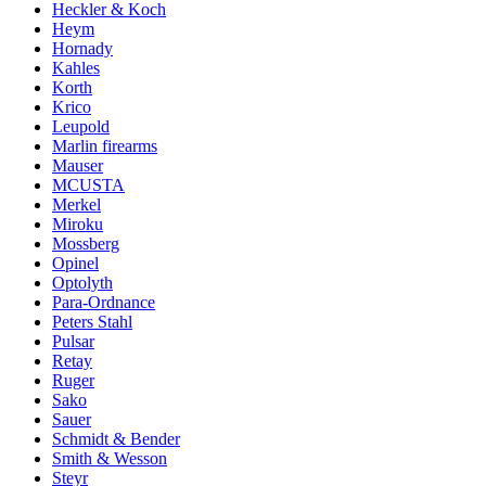
Heckler & Koch
Heym
Hornady
Kahles
Korth
Krico
Leupold
Marlin firearms
Mauser
MCUSTA
Merkel
Miroku
Mossberg
Opinel
Optolyth
Para-Ordnance
Peters Stahl
Pulsar
Retay
Ruger
Sako
Sauer
Schmidt & Bender
Smith & Wesson
Steyr