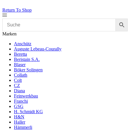
Return To Shop
Marken
Anschütz
Auguste Lebeau-Courally
Beretta
Beristain S.A.
Blaser
Böker Solingen
Collath
Colt
CZ
Diana
Feinwerkbau
Franchi
GSG
H. Schmidt KG
H&N
Haller
Hämmerli