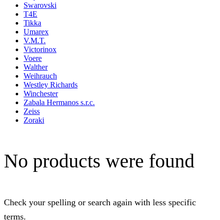
Swarovski
T4E
Tikka
Umarex
V.M.T.
Victorinox
Voere
Walther
Weihrauch
Westley Richards
Winchester
Zabala Hermanos s.r.c.
Zeiss
Zoraki
No products were found
Check your spelling or search again with less specific
terms.