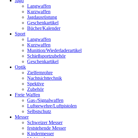
Jagd
Langwaffen
Kurzwaffen
Jagdausrüstung
Geschenkartikel
Bücher/Kalender
Sport
Langwaffen
Kurzwaffen
Munition/Wiederladerartikel
Schießsportzubehör
Geschenkartikel
Optik
Zielfernrohre
Nachtsichttechnik
Spektive
Zubehör
Freie Waffen
Gas-/Signalwaffen
Luftgewehre/Luftpistolen
Selbstschutz
Messer
Schweizer Messer
feststehende Messer
Kindermesser