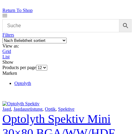
Return To Shop
Filters
View as:
Grid
List
Show
Products per page
Marken
Optolyth
Jagd
,
Jagdausrüstung
,
Optik
,
Spektive
Optolyth Spektiv Mini
30×80 BGA/WW/HDF