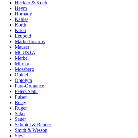
Heckler & Koch
Heym
Hornady
Kahles
Korth
Krico
Leupold
Marlin firearms
Mauser
MCUSTA
Merkel
Miroku
Mossberg
Opinel
Optolyth
Para-Ordnance
Peters Stahl
Pulsar
Retay
Ruger
Sako
Sauer
Schmidt & Bender
Smith & Wesson
Steyr