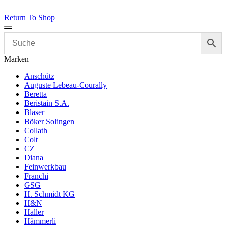
Return To Shop
Marken
Anschütz
Auguste Lebeau-Courally
Beretta
Beristain S.A.
Blaser
Böker Solingen
Collath
Colt
CZ
Diana
Feinwerkbau
Franchi
GSG
H. Schmidt KG
H&N
Haller
Hämmerli