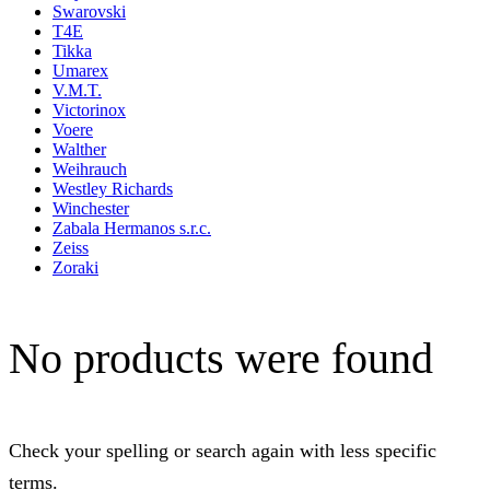
Swarovski
T4E
Tikka
Umarex
V.M.T.
Victorinox
Voere
Walther
Weihrauch
Westley Richards
Winchester
Zabala Hermanos s.r.c.
Zeiss
Zoraki
No products were found
Check your spelling or search again with less specific
terms.